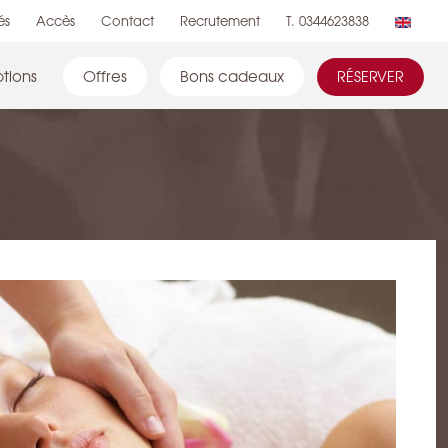
és
Accès
Contact
Recrutement
T. 0344623838
tions
Offres
Bons cadeaux
RÉSERVER