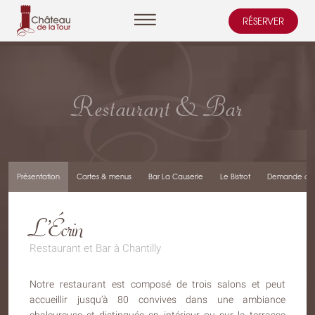
RÉSERVER
Cookies management panel
Restaurant & Bar
Présentation
Cartes & menus
Bar La Causerie
Le Bistrot
Demande de 
L’Écrin
Restaurant et Bar à Chantilly
Notre restaurant est composé de trois salons et peut
accueillir jusqu’à 80 convives dans une ambiance