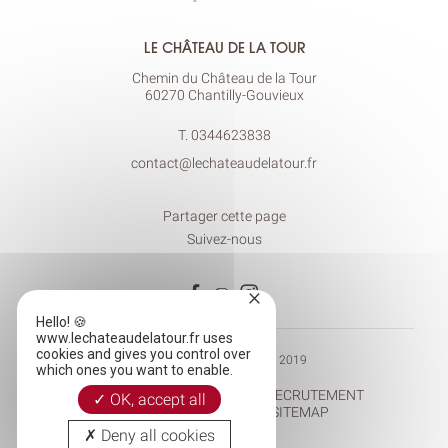
LE CHÂTEAU DE LA TOUR
Chemin du Château de la Tour
60270 Chantilly-Gouvieux
T.
0344623838
contact@lechateaudelatour.fr
Partager cette page
Suivez-nous
×
Hello! 🍪
www.lechateaudelatour.fr uses
cookies and gives you control over
© CHÂTEAU DE LA TOUR 2019
which ones you want to enable.
DEVENIR AMBASSADEUR
RECRUTEMENT
OK, accept all
MENTIONS LÉGALES
SITEMAP
Deny all cookies