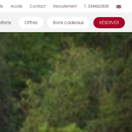
és
Accès
Contact
Recrutement
T. 0344623838
tions
Offres
Bons cadeaux
RÉSERVER