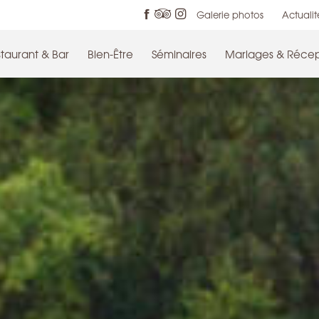
Galerie photos
Actualit
taurant & Bar
Bien-Être
Séminaires
Mariages & Récep